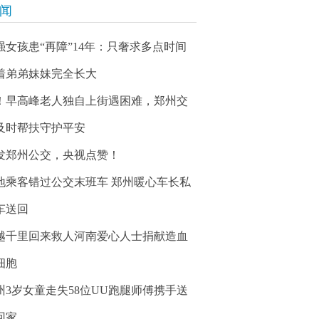
新闻
强女孩患“再障”14年：只奢求多点时间
着弟弟妹妹完全长大
！早高峰老人独自上街遇困难，郑州交
及时帮扶守护平安
发郑州公交，央视点赞！
地乘客错过公交末班车 郑州暖心车长私
车送回
越千里回来救人河南爱心人士捐献造血
细胞
州3岁女童走失58位UU跑腿师傅携手送
回家