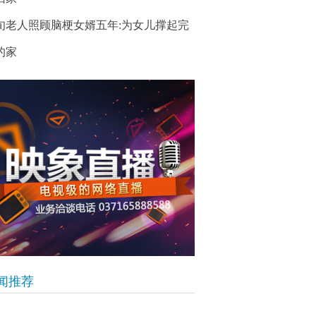
旬老人照顾脑梗女婿五年:为女儿撑起完
的家
闻推荐