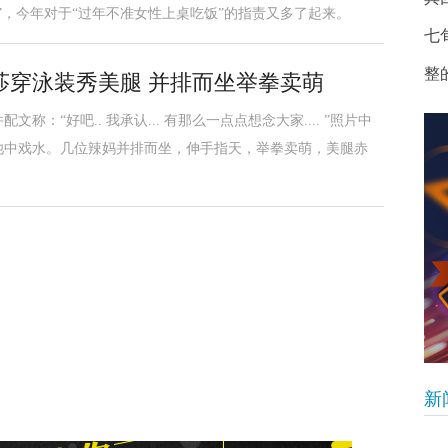
”，今年对于“过年不准女性上桌吃饭”的指责又多了起来。
七
整
莎穿泳装秀美腿 并排而坐举拳卖萌
：“好吧.. 我承认... 有那么一点点想念大家.... ”照片中
池中戏水。几位辣妈并排而坐，伸手指天，举拳卖萌，美腿赤
新