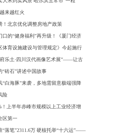
卖大米到卖风景 哈尔滨五常市“一粒
”越来越红火
磅！北京优化调整房地产政策
门口的“健身福利”再升级！《厦门经济
区体育设施建设与管理规定》今起施行
天府乐土·四川汉代画像艺术展”——让古
的“砖石”讲述中国故事
风“白海豚”来袭，多地需留意极端强降
风险
1%！上半年赤峰市规模以上工业经济增
全区第一
“落笔”2311.6万 硬核托举“十六运”——