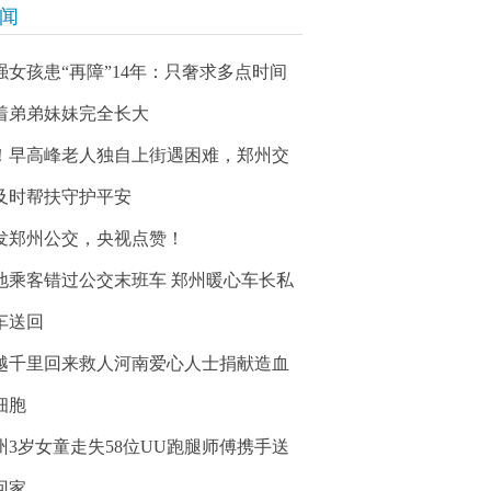
新闻
强女孩患“再障”14年：只奢求多点时间
着弟弟妹妹完全长大
！早高峰老人独自上街遇困难，郑州交
及时帮扶守护平安
发郑州公交，央视点赞！
地乘客错过公交末班车 郑州暖心车长私
车送回
越千里回来救人河南爱心人士捐献造血
细胞
州3岁女童走失58位UU跑腿师傅携手送
回家