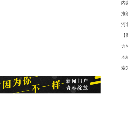
内
推
河
【
力
地
索