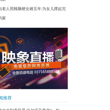
旬老人照顾脑梗女婿五年:为女儿撑起完
的家
闻推荐