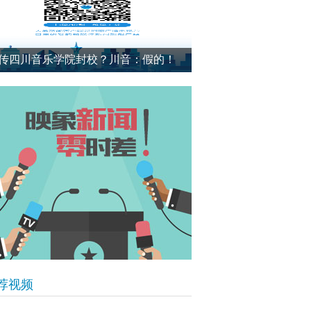
传四川音乐学院封校？川音：假的！
荐视频