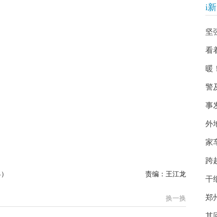
i
坚
看
暖
警
事
外
家
跨
县）
责编：王江龙
干
郑
换一换
其