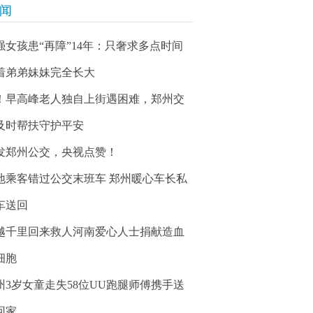
新闻
强女孩患“再障”14年：只奢求多点时间
着弟弟妹妹完全长大
！早高峰老人独自上街遇困难，郑州交
及时帮扶守护平安
发郑州公交，央视点赞！
地乘客错过公交末班车 郑州暖心车长私
车送回
越千里回来救人河南爱心人士捐献造血
细胞
州3岁女童走失58位UU跑腿师傅携手送
回家