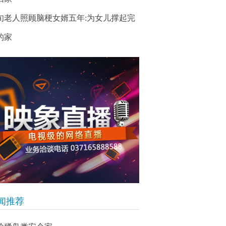
旬老人照顾脑梗女婿五年:为女儿撑起完
的家
闻推荐