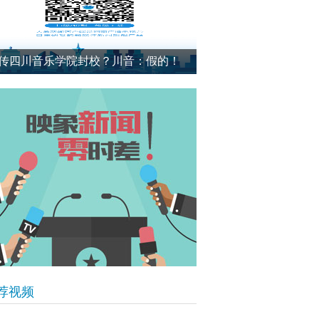
传四川音乐学院封校？川音：假的！
荐视频