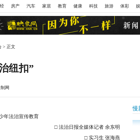
经
房产
汽车
家居
教育
健康
科技
旅游
体彩
会
>
正文
治纽扣”
法制网
慢
少年法治宣传教育
□ 法治日报全媒体记者 余东明
□ 实习生 张海燕