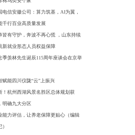
珍稀鸟类安个家
国电信安徽公司：算力筑基，AI为翼，
能千行百业高质量发展
单皆有守护，奔波不再心慌 ，山东持续
航新就业形态人员权益保障
念季羡林先生诞辰115周年座谈会在京举
智赋能四川仪陇“云”上振兴
新！杭州西湖风景名胜区总体规划获
，明确九大分区
业能力评估，让养老保障更贴心（编辑
记）