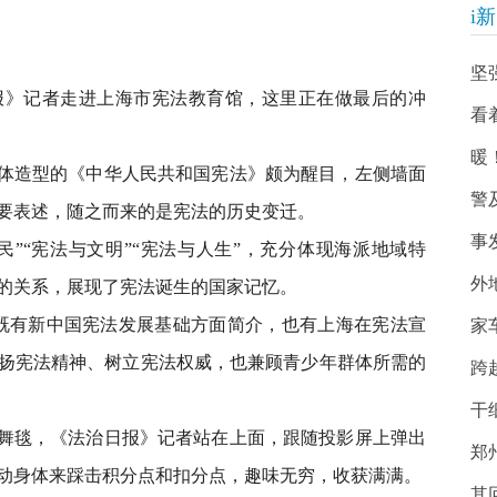
i
坚
》记者走进上海市宪法教育馆，这里正在做最后的冲
看
暖
体造型的《中华人民共和国宪法》颇为醒目，左侧墙面
警
要表述，随之而来的是宪法的历史变迁。
事
”“宪法与文明”“宪法与人生”，充分体现海派地域特
外
的关系，展现了宪法诞生的国家记忆。
有新中国宪法发展基础方面简介，也有上海在宪法宣
家
扬宪法精神、树立宪法权威，也兼顾青少年群体所需的
跨
干
舞毯，《法治日报》记者站在上面，跟随投影屏上弹出
郑
动身体来踩击积分点和扣分点，趣味无穷，收获满满。
其