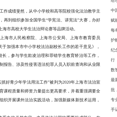
给
中
作成绩斐然，从中小学校和高等院校强化法治教学主
，再到组织参加全国学生“学宪法、讲宪法”大赛，办好
赋
、上海市高校大学生法治辩论赛等品牌活动。
每
上海市人民检察院、上海市公安局、上海市教育委员
护
关于加强本市中小学校法治副校长工作的若干意见》，
纪
校长，参与学生欺凌治理和罪错学生教育矫治等工作，
行
制报告、涉及性侵害违法犯罪人员入职前查询和从业限
数
最
好青少年学法用法工作”被列为2020年上海市法治宣
批
育课程质量和师资力量提出更高要求，并着重强调要全
专
组织开展课外法治实践活动，加强新媒体新技术运用，
手