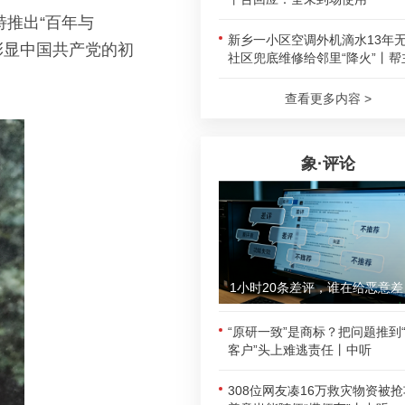
特推出“百年与
新乡一小区空调外机滴水13年
彰显中国共产党的初
社区兜底维修给邻里“降火”丨帮
查看更多内容 >
象·评论
1小时
“原研一致”是商标？把问题推到
客户”头上难逃责任丨中听
308位网友凑16万救灾物资被