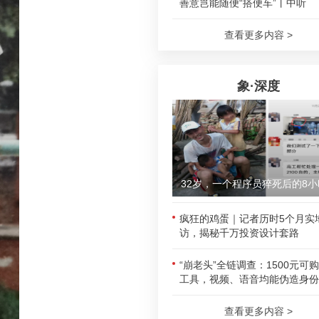
善意岂能随便“搭便车”丨中听
查看更多内容 >
象·深度
32岁，一个程序员猝死后的8小
疯狂的鸡蛋｜记者历时5个月实
访，揭秘千万投资设计套路
“崩老头”全链调查：1500元可
工具，视频、语音均能伪造身份
查看更多内容 >