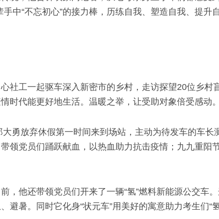
辈手中“不忘初心”的接力棒，历练自我、塑造自我、提升
心社工一起驱车深入新密市的乡村，走访探望20位乡村
疫情时代能更好地生活。温暖之举，让受助对象倍受感动
的郑大勇放弃休假第一时间来到场站，主动为待发车的车长
，带领党员们踊跃献血，以热血助力抗击疫情；九九重阳
前，他还带领党员们开来了一辆“氢”燃料新能源公交车
避暑。同时它化身“状元车”用美好的寓意助力考生们“氢