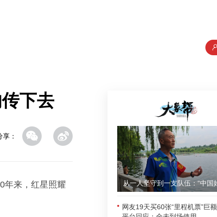
的传下去
分享：
0年来，红星照耀
网友19天买60张“里程机票”巨
平台回应：全未到场使用