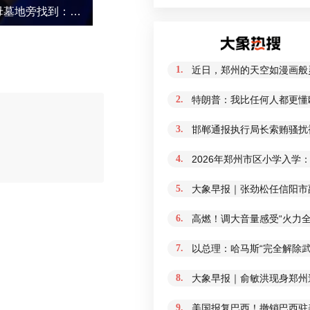
78岁痴呆老人走失，在父母墓地旁找到：想去看看爸爸妈妈
1.
近日，郑州的天空如漫画般
2.
特朗普：我比任何人都更懂
3.
邯郸通报执行局长索贿骚扰
4.
2026年郑州市区小学入学
评论
5.
大象早报｜张劲松任信阳市
6.
高燃！调大音量感受“火力全
7.
以总理：哈马斯“完全解除
8.
大象早报｜俞敏洪现身郑州
9.
美国报复巴西！撤销巴西驻