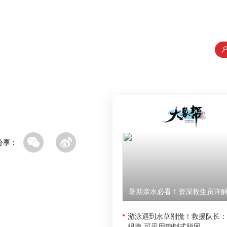
分享：
游泳遇到水草别慌！救援队长：
很脆 可采用狗刨式脱困