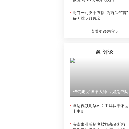
周口一村支书直播“为西瓜代言”
每天排队领现金
查看更多内容 >
象·评论
传销犯
擦边视频甩锅AI？工具从来不
丨中听
海南事业编招考被指高分断档，