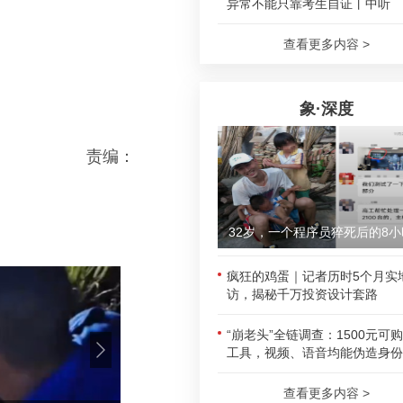
异常不能只靠考生自证丨中听
查看更多内容 >
象·深度
责编：
32岁，一个程序员猝死后的8小
疯狂的鸡蛋｜记者历时5个月实
访，揭秘千万投资设计套路
“崩老头”全链调查：1500元可
工具，视频、语音均能伪造身份
查看更多内容 >