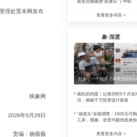
善意岂能随便“搭便车”丨中听
法受理处置本网发布
查看更多内容 >
象·深度
32岁，一个程序员猝死后的8小
疯狂的鸡蛋｜记者历时5个月实
映象网
访，揭秘千万投资设计套路
“崩老头”全链调查：1500元可
2026年5月29日
工具，视频、语音均能伪造身份
责编：杨薇薇
查看更多内容 >