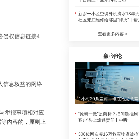
新乡一小区空调外机滴水13年
社区兜底维修给邻里“降火”丨帮
查看更多内容 >
络侵权信息链接4
象·评论
人信息权益的网络
1小时
、与举报事项相对应
“原研一致”是商标？把问题推到
客户”头上难逃责任丨中听
骂等内容的，原则上
308位网友凑16万救灾物资被