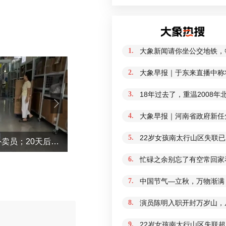
1.
大象新闻请你坐公交地铁，
2.
大象早报｜于东来直播中称
3.
18年过去了，重温2008
4.
大象早报｜河南省政府新任免
5.
22岁女孩南太行山区失联
摆烂儿子陪躺平老爹体验外卖员；20天后少年不再任性，父亲也开始自我反省
“不建议大家买深色蛋糕”上热搜！专家回
6.
忙碌之余别忘了有空常回家
7.
中国节气—立秋，万物渐满
8.
演员陈明入职开封万岁山，从
9.
22岁女孩南太行山区失联超