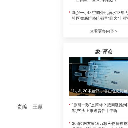
新乡一小区空调外机滴水13年
社区兜底维修给邻里“降火”丨帮
查看更多内容 >
象·评论
1小时
“原研一致”是商标？把问题推到
责编：王慧
客户”头上难逃责任丨中听
308位网友凑16万救灾物资被