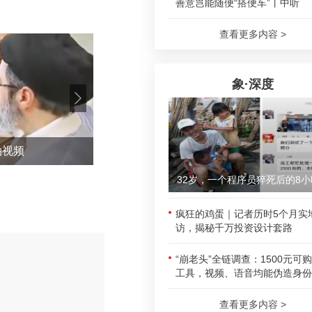
善意岂能随便“搭便车”丨中听
查看更多内容 >
象·深度
袖视频
应急
32岁，一个程序员猝死后的8小
疯狂的鸡蛋｜记者历时5个月实
访，揭秘千万投资设计套路
“崩老头”全链调查：1500元可
工具，视频、语音均能伪造身份
评论
查看更多内容 >