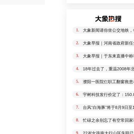
1.
大象新闻请你坐公交地铁，
2.
大象早报｜河南省政府新任免
3.
大象早报｜于东来直播中称
4.
18年过去了，重温2008
5.
濮阳一医院仨职工翻窗救患
6.
宇树科技发行价定了：150.
7.
台风“白海豚”将于8月9日
8.
忙碌之余别忘了有空常回家
9.
22岁女孩南太行山区失联