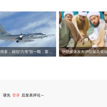
不怕“六爷”挂得多，就怕“六爷”挂一颗，轰-6N挂惊雷-1为何受关注？
伊朗媒体发布伊朗最高领
请先
登录
后发表评论～