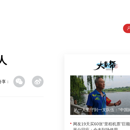
人
分享：
网友19天买60张“里程机票”巨
平台回应：全未到场使用