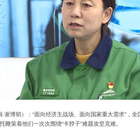
剪辑 谢博韬）：“面向经济主战场、面向国家重大需求”，
托鞭策着他们一次次围绕“卡脖子”难题攻坚克难。