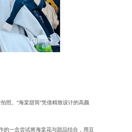
拍照。“海棠甜筒”凭借精致设计的高颜
工作的一念尝试将海棠花与甜品结合，用豆