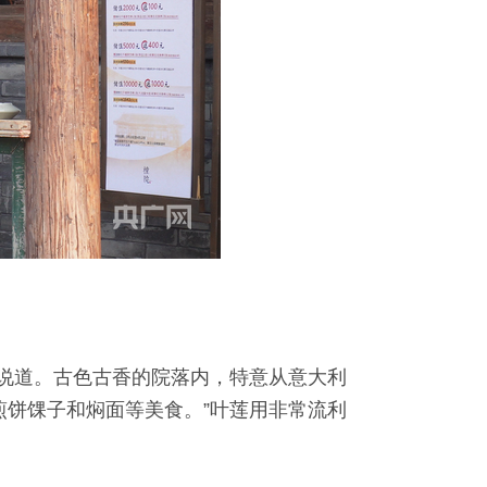
芳说道。古色古香的院落内，特意从意大利
煎饼馃子和焖面等美食。”叶莲用非常流利