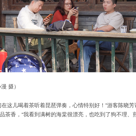
漫 摄）
们在这儿喝着茶听着琵琶弹奏，心情特别好！”游客陈晓
品茶香，“我看到满树的海棠很漂亮，也吃到了狗不理、