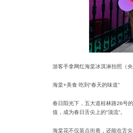
游客手拿网红海棠冰淇淋拍照（央
海棠+美食 吃到“春天的味道”
春日阳光下，五大道桂林路26号
值，成为春日舌尖上的“顶流”。
海棠花不仅装点街巷，还能在舌尖