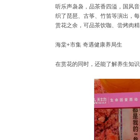
听乐声袅袅，品茶香四溢，国风音
织了琵琶、古筝、竹笛等演出，每
赏花之余，可品茶饮咖、尝烤肉精
海棠+市集 奇遇健康养局生
在赏花的同时，还能了解养生知识