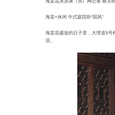
海棠花冰淇淋（央广网记者 褚夫晴
海棠+休闲 中式庭院听“国风”
海棠花盛放的日子里，大理道5号
语。