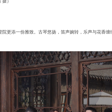
 摄）
樘院更添一份雅致。古琴悠扬，笛声婉转，乐声与花香缠