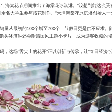
24年海棠花节期间推出了海棠花冰淇淋。“没想到能这么受
0余名大学生参与裱花制作。”天津海棠花冰淇淋创始人一
销量从最初的100个增至700个，节假日更是供不应求
购买冰淇淋还会附赠国风主题小卡片，成为游客收藏的“春
码，这场“舌尖上的花开”正以创新与传承，让“春日经济”