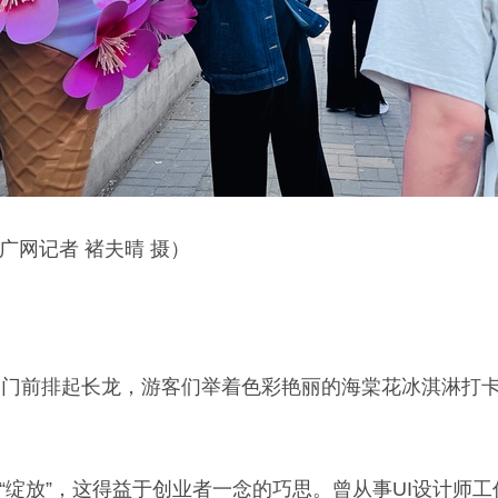
广网记者 褚夫晴 摄）
的门前排起长龙，游客们举着色彩艳丽的海棠花冰淇淋打卡
“绽放”，这得益于创业者一念的巧思。曾从事UI设计师