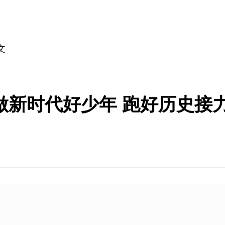
文
做新时代好少年 跑好历史接