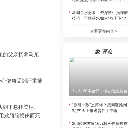
暑期亲水必看！资深救生员详解
技巧：不慎落水如何“燕子飞”？
查看更多内容 >
象·评论
某的父亲抚养马某
身心健康受到严重摧
1小时
“原研一致”是商标？把问题推到
后头朝下悬挂梁柱、
客户”头上难逃责任丨中听
用致颅脑损伤而死
308位网友凑16万救灾物资被