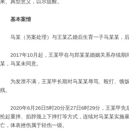
果、典型意义，以示提醒。
基本案情
马某（另案处理）与王某乙婚后生育一子马某某，
2017年10月起，王某甲在与郑某某婚姻关系存
某，马某未同意。
为发泄不满，王某甲长期对马某某辱骂、殴打、饿
残。
2020年6月26日5时20分至27日6时29分，
抡起重摔、掐脖颈上下摔打等方式，连续对马某某实施暴
亡，体表挫伤属于轻伤一级。