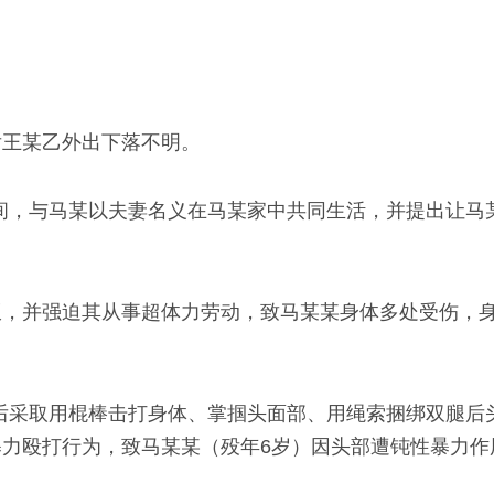
后王某乙外出下落不明。
续期间，与马某以夫妻名义在马某家中共同生活，并提出让马
饭，并强迫其从事超体力劳动，致马某某身体多处受伤，
王某甲先后采取用棍棒击打身体、掌掴头面部、用绳索捆绑双腿
力殴打行为，致马某某（殁年6岁）因头部遭钝性暴力作