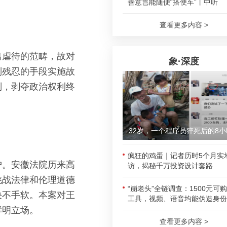
善意岂能随便“搭便车”丨中听
查看更多内容 >
出虐待的范畴，故对
象·深度
别残忍的手段实施故
刑，剥夺政治权利终
32岁，一个程序员猝死后的8小
疯狂的鸡蛋｜记者历时5个月实
护。安徽法院历来高
访，揭秘千万投资设计套路
挑战法律和伦理道德
“崩老头”全链调查：1500元可
决不手软。本案对王
工具，视频、语音均能伪造身份
鲜明立场。
查看更多内容 >