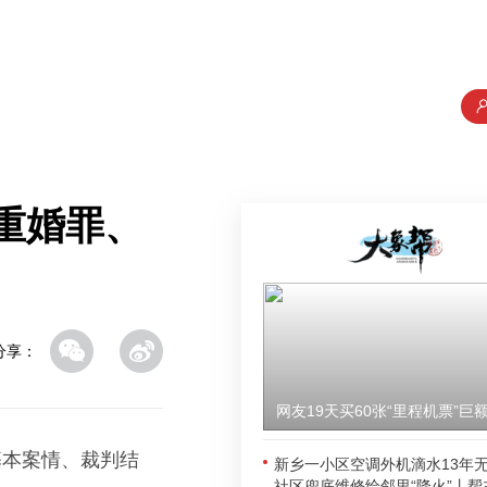
重婚罪、
分享：
基本案情、裁判结
新乡一小区空调外机滴水13年
社区兜底维修给邻里“降火”丨帮