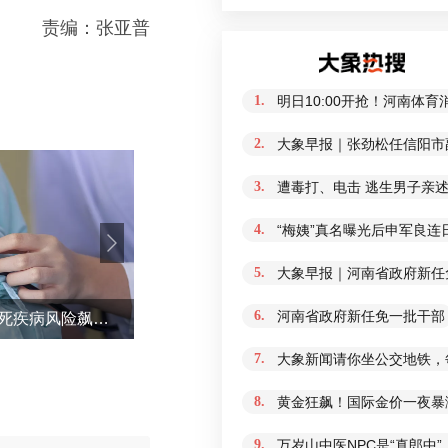
责编：张亚普
1.
明日10:00开抢！河南体
2.
大象早报｜张劲松任信阳市
3.
遭毒打、电击 逃生男子亲
4.
“梅姨”真名曝光后申军良连
5.
大象早报｜河南省政府新任免
6.
河南省政府新任免一批干部
台风“白海豚”逼近，这项致死疾病风险飙升，4类高危人群需做好这5件事
这一幕
7.
大象新闻请你坐公交地铁，
8.
黄金狂飙！国际金价一夜暴
9.
万岁山中医NPC是“真郎中