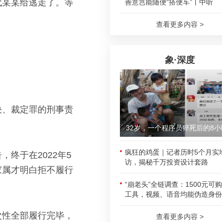
代某某给逃走了。等
善意岂能随便“搭便车”丨中听
查看更多内容 >
象·深度
决、裁定罪的刑事责
32岁，一个程序员猝死后的8小
疯狂的鸡蛋｜记者历时5个月实
终于在2022年5
访，揭秘千万投资设计套路
家属才明白拒不履行
“崩老头”全链调查：1500元可
工具，视频、语音均能伪造身份
次性全部履行完毕，
查看更多内容 >