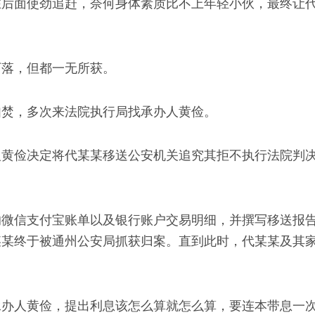
在后面使劲追赶，奈何身体素质比不上年轻小伙，最终让
下落，但都一无所获。
如焚，多次来法院执行局找承办人黄俭。
人黄俭决定将代某某移送公安机关追究其拒不执行法院判
微信支付宝账单以及银行账户交易明细，并撰写移送报告，
某某终于被通州公安局抓获归案。直到此时，代某某及其
承办人黄俭，提出利息该怎么算就怎么算，要连本带息一