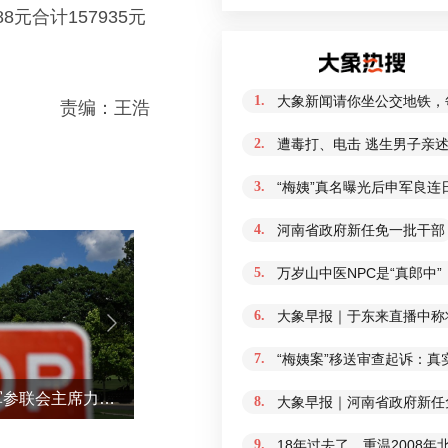
元合计157935元
1.
大象新闻请你坐公交地铁，
责编：王浩
2.
遭毒打、电击 逃生男子亲
3.
“梅姨”真名曝光后申军良连
4.
河南省政府新任免一批干部
5.
万岁山中医NPC是“真郎中
6.
大象早报｜于东来直播中称
7.
“梅姨案”移送审查起诉：
伊朗战事打不下去了？美军参联会主席力主“翻篇”
日
8.
大象早报｜河南省政府新任免
9.
18年过去了，重温2008