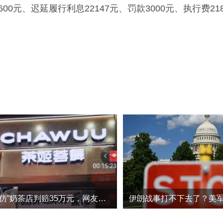
元、迟延履行利息22147元、罚款3000元、执行费2188
隔20米开“高仿”奶茶店判赔35万元，网友：太明目张胆了