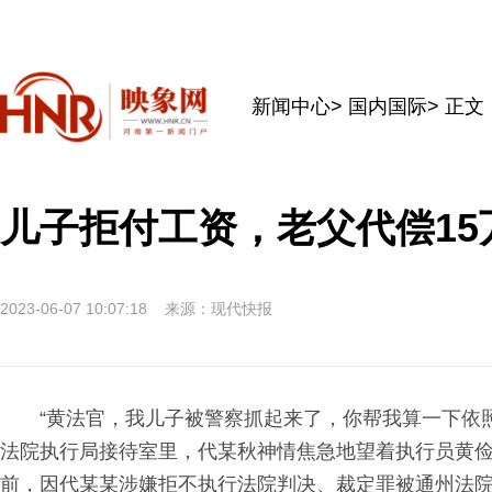
新闻中心
>
国内国际
> 正文
儿子拒付工资，老父代偿15
2023-06-07 10:07:18
来源：现代快报
“黄法官，我儿子被警察抓起来了，你帮我算一下依
法院执行局接待室里，代某秋神情焦急地望着执行员黄
前，因代某某涉嫌拒不执行法院判决、裁定罪被通州法院