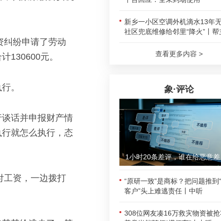
新乡一小区空调外机滴水13年
社区兜底维修给邻里“降火”丨帮
资纠纷申请了劳动
查看更多内容 >
30600元。
执行。
象·评论
行谈话并申报财产情
执行就怎么执行，态
1小时
付工资，一边拨打
“原研一致”是商标？把问题推到
客户”头上难逃责任丨中听
308位网友凑16万救灾物资被