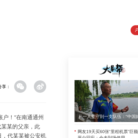
分享：
账户！”在南通通州
代某某的父亲，此
网友19天买60张“里程机票”巨
日，代某某被公安机
平台回应：全未到场使用