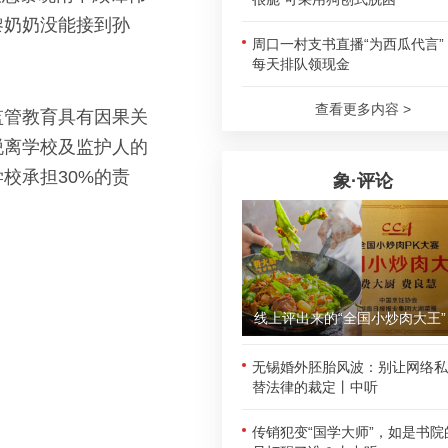
黎奶奶没能接到孙
周口一村支书直播“为西瓜代言”
每天排队领现金
查看更多内容 >
监管教育具有因果关
脱离学校及监护人的
校承担30%的责
象·评论
线上评
无锡婚外胚胎风波：别让网络私
替法律的裁定丨中听
传销犯变“国学大师”，如是书院