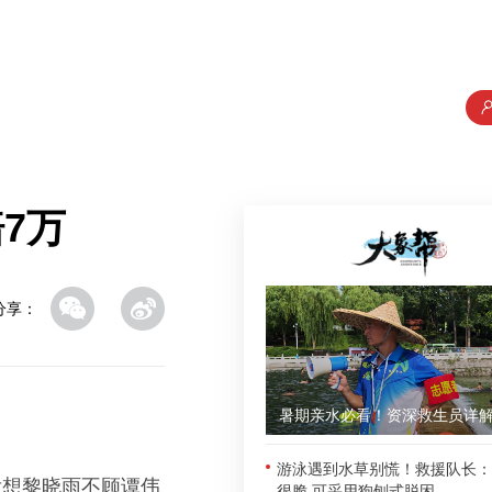
7万
分享：
游泳遇到水草别慌！救援队长：
没想黎晓雨不顾谭伟
很脆 可采用狗刨式脱困