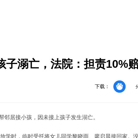
子溺亡，法院：担责10%赔
下载：
托帮邻居接小孩，因未接上孩子发生溺亡。
女儿放学时，临时受托将女儿同学黎晓雨、廖启晨接回家。