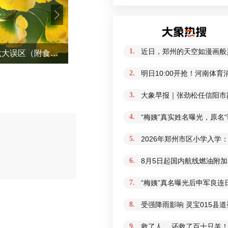
1.
近日，郑州的天空如漫画般
今日立秋，养生千万避开六大误区（附食补指南）
品质滨州 向新而行|全国主流媒体
2.
明日10:00开抢！河南体
3.
大象早报｜张劲松任信阳市
4.
“梅姨”真实姓名曝光，原名
5.
2026年郑州市区小学入学
6.
8月5日起国内航线燃油附加
评论
7.
“梅姨”真名曝光后申军良连
8.
受强降雨影响 灵宝015县
9.
救了人 ，还救了百十只羊！