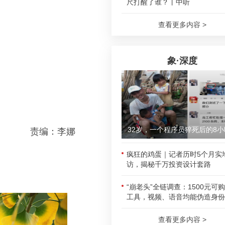
尺打醒了谁？丨中听
查看更多内容 >
象·深度
32岁，一个程序员猝死后的8小
责编：李娜
疯狂的鸡蛋｜记者历时5个月实
访，揭秘千万投资设计套路
“崩老头”全链调查：1500元可
工具，视频、语音均能伪造身份
查看更多内容 >