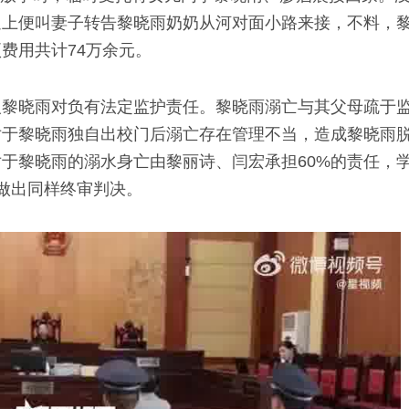
追上便叫妻子转告黎晓雨奶奶从河对面小路来接，不料，
费用共计74万余元。
人黎晓雨对负有法定监护责任。黎晓雨溺亡与其父母疏于
对于黎晓雨独自出校门后溺亡存在管理不当，造成黎晓雨
于黎晓雨的溺水身亡由黎丽诗、闫宏承担60%的责任，学
院做出同样终审判决。