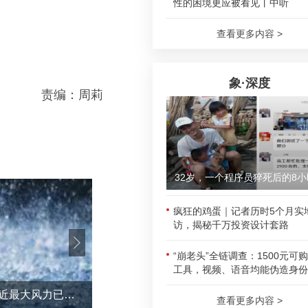
性的困境更应被看见丨中听
查看更多内容 >
象·深度
责编：周莉
32岁，一个程序员猝死后的8小
疯狂的鸡蛋｜记者历时5个月实
访，揭秘千万投资设计套路
“崩老头”全链调查：1500元可
工具，视频、语音均能伪造身份
台风“白海豚”加强！中心附近最大风力已达15级 最新研判
官方通报广东雷州特教老师招聘违规事件
查看更多内容 >