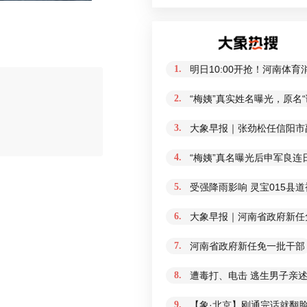
1.
明日10:00开抢！河南体
2.
“梅姨”真实姓名曝光，原名
3.
大象早报｜张劲松任信阳市
评论
4.
“梅姨”真名曝光后申军良连
5.
受强降雨影响 灵宝015县
6.
大象早报｜河南省政府新任免
7.
河南省政府新任免一批干部
8.
遭毒打、电击 逃生男子亲
9.
【象·北京】刚通完话就翻