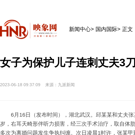
新闻中心
>
国内国际
> 正文
女子为保护儿子连刺丈夫3刀
2023-06-18 09:37:09
来源：九派新闻
6月16日（发布时间），湖北武汉。邱某某和丈夫
岁，右耳天畸形伴听力损害，经三次手术治疗，取自体肋软
多次为离婚问题发生争执纠缠。次日凌晨1时许，张某甲