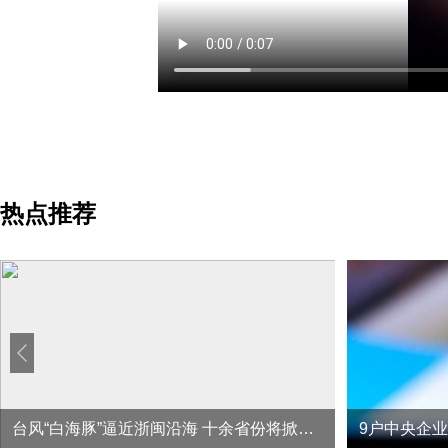
热点推荐
台风“白海豚”逼近浙闽沿海 十余省份将掀强风雨
9户中央企