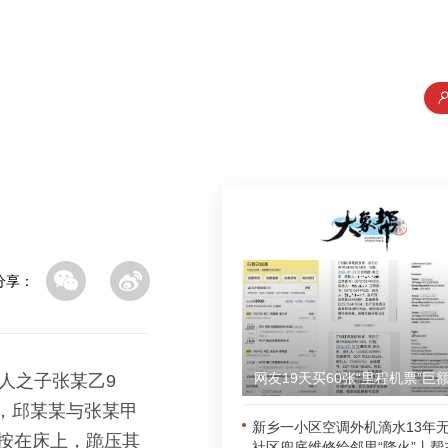
分享：
人之子张某乙9
晚，邱某某与张某甲
新乡一小区空调外机滴水13年
按在床上，跪压其
社区兜底维修给邻里“降火”丨帮