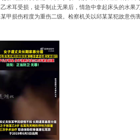
某乙术耳受损，徒手制止无果后，情急中拿起床头的水果
张某甲损伤程度为重伤二级。检察机关以邱某某犯故意伤