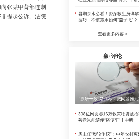
刀向张某甲背部连刺
暑期亲水必看！资深救生员详解
害罪提起公诉。法院
技巧：不慎落水如何“燕子飞”？
查看更多内容 >
象·评论
308位网友凑16万救灾物资被
善意岂能随便“搭便车”丨中听
房主任“舆论争议”：中年农村离