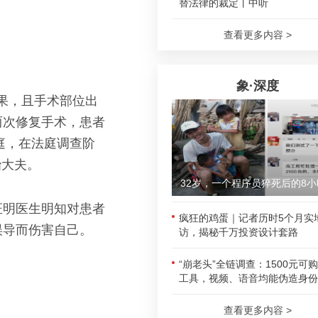
替法律的裁定丨中听
查看更多内容 >
象·深度
效果，且手术部位出
两次修复手术，患者
庭，在法庭调查阶
治大夫。
32岁，一个程序员猝死后的8小
证明医生明知对患者
疯狂的鸡蛋｜记者历时5个月实
误导而伤害自己。
访，揭秘千万投资设计套路
“崩老头”全链调查：1500元可
工具，视频、语音均能伪造身份
查看更多内容 >