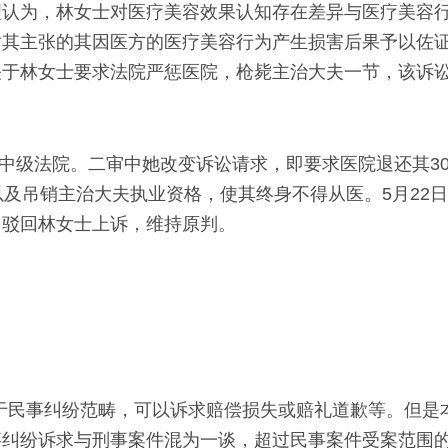
理认为，林女士对医疗美容效果认知存在差异与医疗美容
对其主张的其因医方的医疗美容行为产生损害后果予以佐
关于林女士要求法院严惩医院，枪毙主治大夫一节，该诉
三中级法院。二审中她改变诉讼请求，即要求医院退还其30
以及吊销主治大夫执业资格，使其终身不得从医。5月22
，驳回林女士上诉，维持原判。
于民事纠纷范畴，可以诉求赔偿损失或赔礼道歉等。但是
事纠纷诉求与刑事案件混为一谈，超过民事案件受案范围