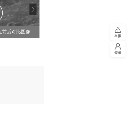
美火箭残骸撞击月球 撞击点前后对比图像公布
泸溪河
举报
登录
评论