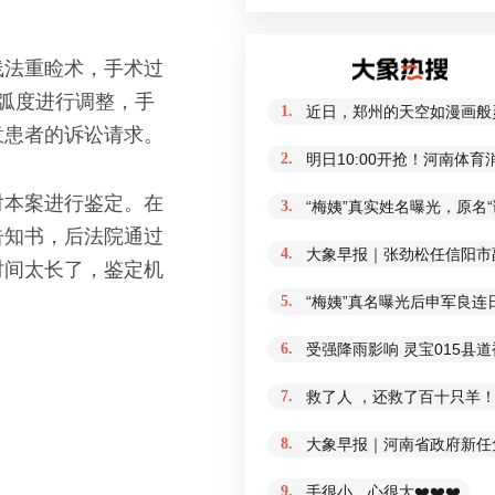
线法重睑术，手术过
弧度进行调整，手
1.
近日，郑州的天空如漫画般
意患者的诉讼请求。
2.
明日10:00开抢！河南体
对本案进行鉴定。在
3.
“梅姨”真实姓名曝光，原名
告知书，后法院通过
4.
大象早报｜张劲松任信阳市
时间太长了，鉴定机
5.
“梅姨”真名曝光后申军良连
6.
受强降雨影响 灵宝015县
7.
救了人 ，还救了百十只羊！
8.
大象早报｜河南省政府新任免
9.
手很小，心很大❤️❤️❤️