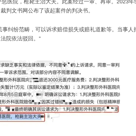
严惩医院，枪毙主治大夫。此案经过一审、再审。2023年
，裁判文书网公布了该起案件的判决书。
民事纠纷范畴，可以诉求赔偿损失或赔礼道歉等。当事人
法院依法驳回。”