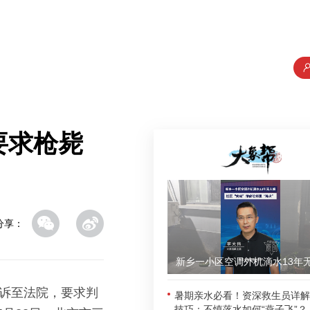
要求枪毙
分享：
院诉至法院，要求判
暑期亲水必看！资深救生员详解
技巧：不慎落水如何“燕子飞”？