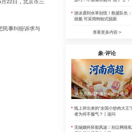
5月22日，北京市三
游泳遇到水草别慌！救援队长：
很脆 可采用狗刨式脱困
把民事纠纷诉求与
查看更多内容 >
象·评论
从中原商战到豫超崛起｜锋评
线上评出来的“全国小炒肉大王”
者为何不服气？丨追问
无锡婚外胚胎风波：别让网络私