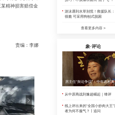
王某精神损害赔偿金
游泳遇到水草别慌！救援队长：
很脆 可采用狗刨式脱困
查看更多内容 >
责编：李娜
象·评论
房主任“
从中原商战到豫超崛起｜锋评
线上评出来的“全国小炒肉大王”
者为何不服气？丨追问