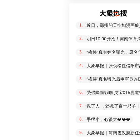
1.
近日，郑州的天空如漫画般
2.
明日10:00开抢！河南体
3.
“梅姨”真实姓名曝光，原名
4.
大象早报｜张劲松任信阳市
5.
“梅姨”真名曝光后申军良连
6.
受强降雨影响 灵宝015县
7.
救了人 ，还救了百十只羊！
8.
手很小，心很大❤️❤️❤️
9.
大象早报｜河南省政府新任免