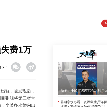
失费1万
分享：
次出轨，被发现后，
明目张胆将第三者带
暑期亲水必看！资深救生员详解
为，李某多次婚内出
技巧：不慎落水如何“燕子飞”？