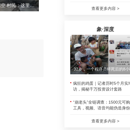
野生大熊猫淌水过河差点踩空 村民：这里熊猫很多，经常遇到
车主高
查看更多内容 >
象·深度
评论
32岁，一个程序员猝死后的8小
疯狂的鸡蛋｜记者历时5个月实
访，揭秘千万投资设计套路
“崩老头”全链调查：1500元可
工具，视频、语音均能伪造身份
查看更多内容 >