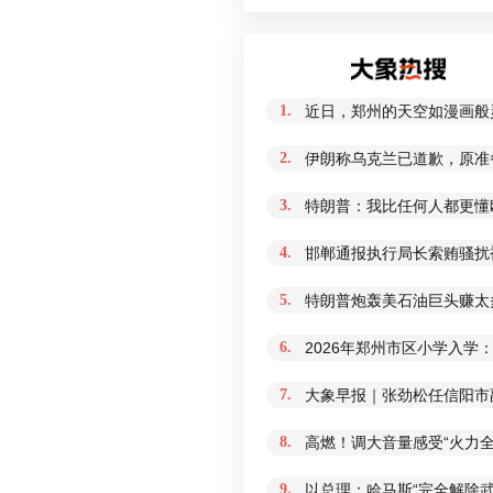
1.
近日，郑州的天空如漫画般
2.
伊朗称乌克兰已道歉，原准
3.
特朗普：我比任何人都更懂
4.
邯郸通报执行局长索贿骚扰
5.
特朗普炮轰美石油巨头赚太
6.
2026年郑州市区小学入学
7.
大象早报｜张劲松任信阳市
8.
高燃！调大音量感受“火力全
9.
以总理：哈马斯“完全解除