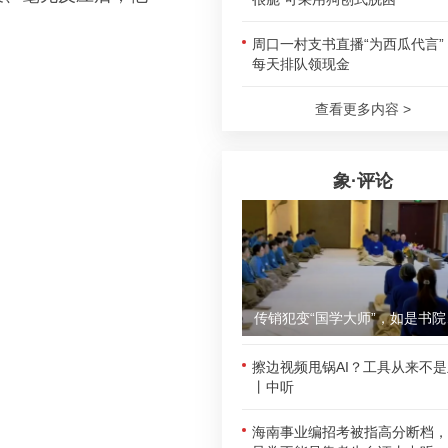
周口一村支书直播“为西瓜代言”
每天排队领现金
查看更多内容 >
象·评论
传销犯
擦边视频甩锅AI？工具从来不
丨中听
海南事业编招考被指高分断档，