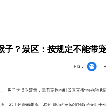
猴子？景区：按规定不能带
下载：
，一男子为博取流量，牵着宠物狗到景区直播“狗挑衅峨眉
直播，右手还牵着狗绳。看到脚边的宠物狗对猴子无动于