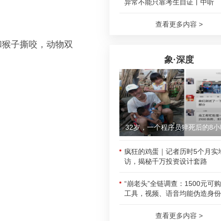
异常不能只靠考生自证丨中听
查看更多内容 >
和猴子撕咬，动物双
象·深度
32岁，一个程序员猝死后的8小
疯狂的鸡蛋｜记者历时5个月实
访，揭秘千万投资设计套路
“崩老头”全链调查：1500元可
工具，视频、语音均能伪造身份
查看更多内容 >