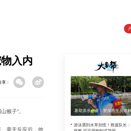
宠物入内
分享：
山猴子”。
游泳遇到水草别慌！救援队长：
衷、毫无反应后，他
很脆 可采用狗刨式脱困