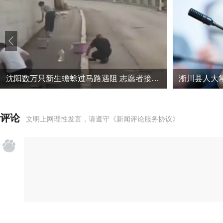
沈阳数万只新生蟾蜍过马路遇阻 志愿者接力帮助蟾蜍宝宝迁徙
评论
文明上网理性发言，请遵守
《新闻评论服务协议》