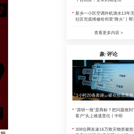
新乡一小区空调外机滴水13年
社区兜底维修给邻里“降火”丨帮
查看更多内容 >
象·评论
1小时
“原研一致”是商标？把问题推到
客户”头上难逃责任丨中听
308位网友凑16万救灾物资被