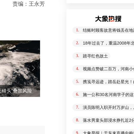
责编：王永芳
1.
结账时顾客故意将钱丢在地
2.
18年过去了，重温2008
3.
踏寻红色故土
4.
视频点赞破二百万，河南小
5.
携笺寻远迹，踏岳赴星光！(
三碰头”叠加风险
2026暑期档票房破85亿
6.
施一公和30名河南学子的
7.
演员陈明入职开封万岁山，从
8.
落水男童头部浸水挣扎近2
9.
大象早报｜于东来直播中称