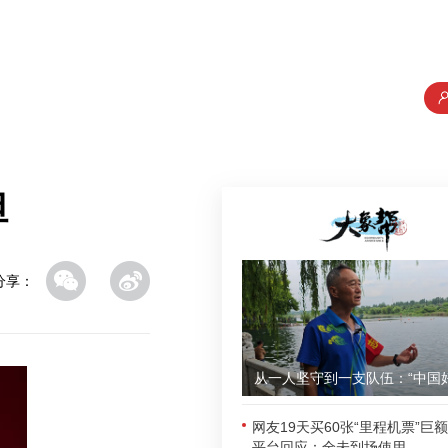
担
分享：
网友19天买60张“里程机票”巨
平台回应：全未到场使用