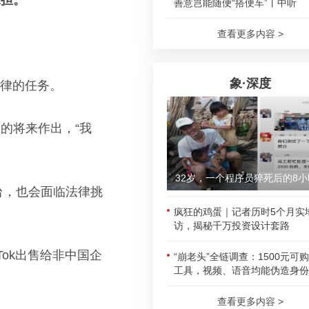
承担。
善意岂能随便“搭便车”丨中听
查看更多内容 >
象·深度
法律的任务。
的将来作出，“我
32岁，一个程序员猝死后的8小
出台，也会面临法律挑
疯狂的鸡蛋｜记者历时5个月实
访，揭秘千万投资设计套路
Tok出售给非中国企
“崩老头”全链调查：1500元可
工具，视频、语音均能伪造身份
查看更多内容 >