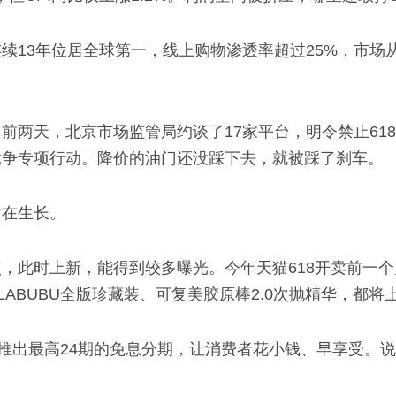
续13年位居全球第一，线上购物渗透率超过25%，市场
两天，北京市场监管局约谈了17家平台，明令禁止618
”竞争专项行动。降价的油门还没踩下去，就被踩了刹车。
才在生长。
，此时上新，能得到较多曝光。今年天猫618开卖前一
×LABUBU全版珍藏装、可复美胶原棒2.0次抛精华，都
会推出最高24期的免息分期，让消费者花小钱、早享受。
。