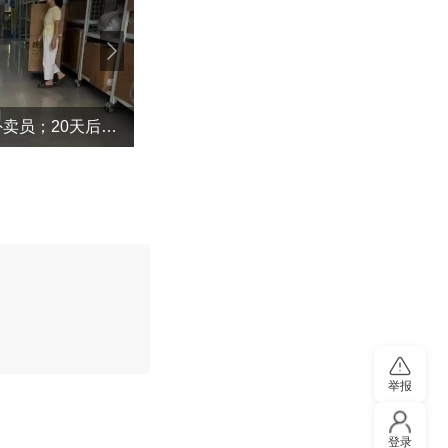
摆烂儿子陪躺平老爹体验外卖员；20天后少年不再任性，父亲也开始自我反省
“不建议大家买深色蛋糕”上热搜！专家回
评论
举报
登录