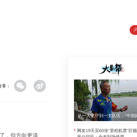
分享：
网友19天买60张“里程机票”巨
变了，但方向更清
平台回应：全未到场使用