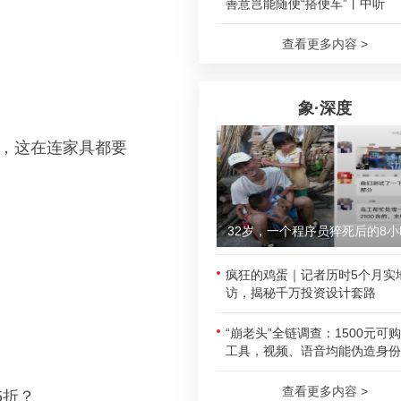
善意岂能随便“搭便车”丨中听
查看更多内容 >
象·深度
上，这在连家具都要
32岁，一个程序员猝死后的8小
疯狂的鸡蛋｜记者历时5个月实
访，揭秘千万投资设计套路
“崩老头”全链调查：1500元可
工具，视频、语音均能伪造身份
查看更多内容 >
5折？