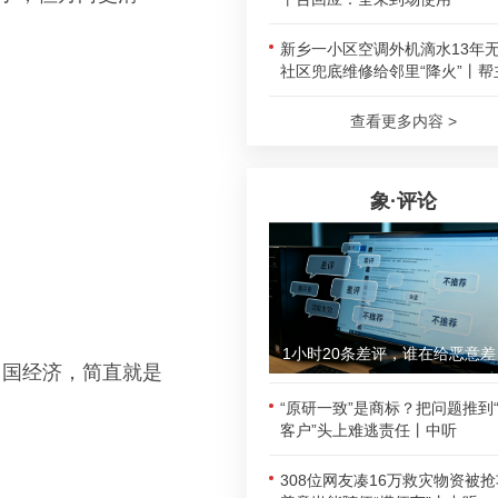
新乡一小区空调外机滴水13年
社区兜底维修给邻里“降火”丨帮
查看更多内容 >
象·评论
1小时
中国经济，简直就是
“原研一致”是商标？把问题推到
客户”头上难逃责任丨中听
308位网友凑16万救灾物资被