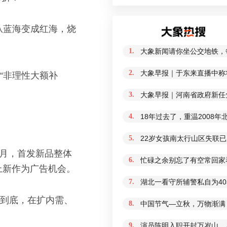
从蓝海变成红海，烧
1.
大象新闻请你坐公交地铁，
2.
大象早报｜于东来直播中称
“非理性大额补
3.
大象早报｜河南省政府新任免
4.
18年过去了，重温2008
5.
22岁女孩南太行山区失联
个月，首发新品整体
6.
忙碌之余别忘了有空常回家
将上新作为广告机会。
7.
湖北一看守所辅警私自为4
说到底，在扩内需、
8.
中国节气—立秋，万物渐满
9.
演员陈明入职开封万岁山，从