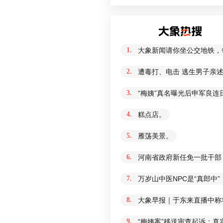
1.
大象新闻请你坐公交地铁，
2.
遭毒打、电击 逃生男子亲
3.
“梅姨”真名曝光后申军良连
4.
糕点店。
5.
雁荡美景。
6.
河南省政府新任免一批干部
7.
万岁山中医NPC是“真郎中
8.
大象早报｜于东来直播中称
9.
“梅姨案”移送审查起诉：