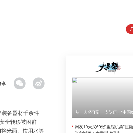
分享：
等装备器材千余件
、安全转移被困群
网友19天买60张“里程机票”巨
间将米面、饮用水等
平台回应：全未到场使用