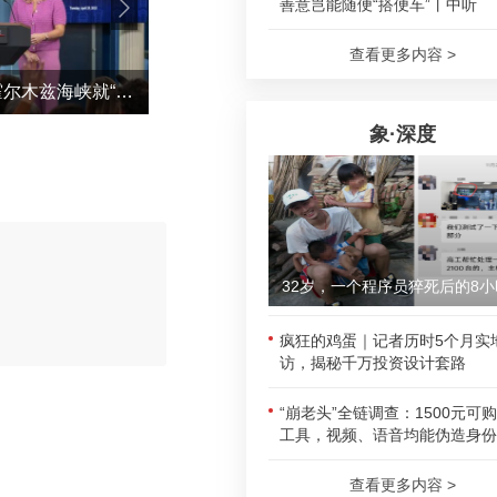
善意岂能随便“搭便车”丨中听
查看更多内容 >
美财长断言：再过两年，霍尔木兹海峡就“不重要”了
一顿饭暖哭全网的“小苹果
象·深度
32岁，一个程序员猝死后的8小
评论
疯狂的鸡蛋｜记者历时5个月实
访，揭秘千万投资设计套路
“崩老头”全链调查：1500元可
工具，视频、语音均能伪造身份
查看更多内容 >