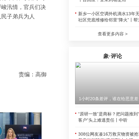
严峻汛情，官兵们决
新乡一小区空调外机滴水13年
人民子弟兵为人
社区兜底维修给邻里“降火”丨帮
查看更多内容 >
象·评论
责编：高御
1小时
“原研一致”是商标？把问题推到
客户”头上难逃责任丨中听
308位网友凑16万救灾物资被