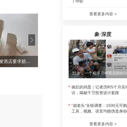
丨中听
查看更多内容 >
象·深度
1岁宝宝碰坏纸巾盒，宝妈被酒店要求赔付924元！三亚一酒店回复：骨瓷定制
当日
32岁，一个程序员猝死后的8小
疯狂的鸡蛋｜记者历时5个月实
访，揭秘千万投资设计套路
“崩老头”全链调查：1500元可
工具，视频、语音均能伪造身份
评论
查看更多内容 >