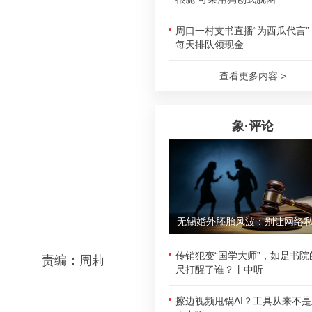
周口一村支书直播“为西瓜代言”
每天排队领现金
查看更多内容 >
象·评论
传销犯变“国学大师”，如是书院
责编：周莉
尺打醒了谁？丨中听
擦边视频甩锅AI？工具从来不