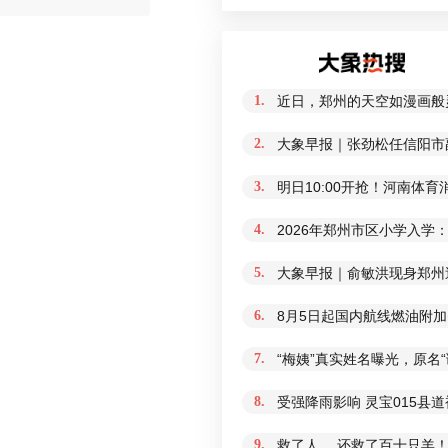
1.
近日，郑州的天空如漫画般
2.
大象早报｜张劲松任信阳市
3.
明日10:00开抢！河南体
4.
2026年郑州市区小学入学
5.
大象早报｜俞敏洪现身郑州
6.
8月5日起国内航线燃油附加
7.
“梅姨”真实姓名曝光，原名
8.
受强降雨影响 灵宝015县
9.
救了人 ，还救了百十只羊！