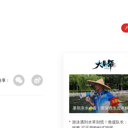
分享：
游泳遇到水草别慌！救援队长：
很脆 可采用狗刨式脱困