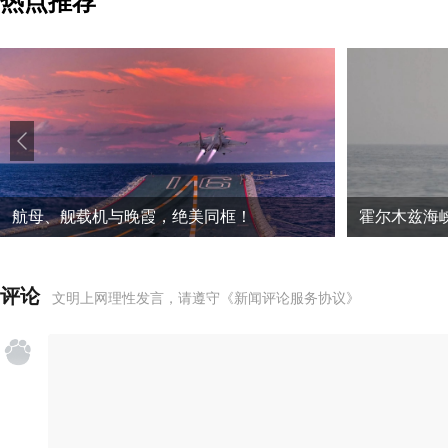
热点推荐
航母、舰载机与晚霞，绝美同框！
霍尔木兹海
评论
文明上网理性发言，请遵守
《新闻评论服务协议》