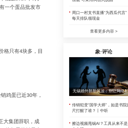
没有一个蛋品批发市
周口一村支书直播“为西瓜代言”
每天排队领现金
查看更多内容 >
价格只有4块多，目
象·评论
销鸡蛋已近30年，
传销犯变“国学大师”，如是书院
尺打醒了谁？丨中听
从正大集团辞职，成
擦边视频甩锅AI？工具从来不