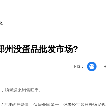
文
郑州没蛋品批发市场?
下载：
近，鸡蛋迎来销售旺季。
6.2万吨的产蛋量，位居全国第一。记者经过多日走访发现，