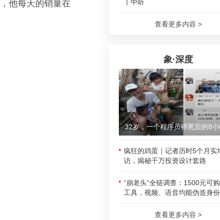
丨中听
份，他每天的销量在
查看更多内容 >
象·深度
32岁，一个程序员猝死后的8小
疯狂的鸡蛋｜记者历时5个月实
访，揭秘千万投资设计套路
“崩老头”全链调查：1500元可
工具，视频、语音均能伪造身份
查看更多内容 >