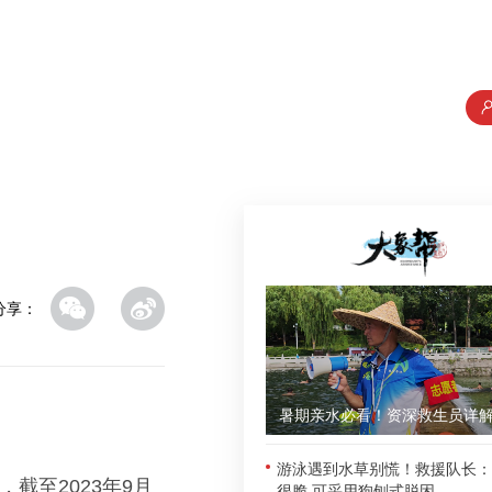
分享：
游泳遇到水草别慌！救援队长：
截至2023年9月
很脆 可采用狗刨式脱困