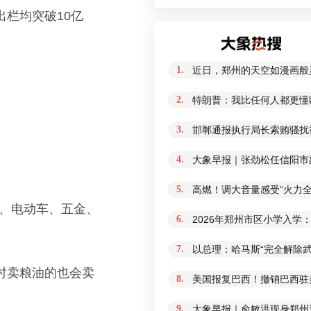
出栏均突破10亿
1.
近日，郑州的天空如漫画般
2.
特朗普：我比任何人都更懂
3.
邯郸通报执行局长索贿骚扰
4.
大象早报｜张劲松任信阳市
5.
高燃！调大音量感受“火力全
卉、电动车、五金、
6.
2026年郑州市区小学入学
7.
以总理：哈马斯“完全解除
时卖粮油的也会卖
8.
美国报复巴西！撤销巴西驻
9.
大象早报｜俞敏洪现身郑州