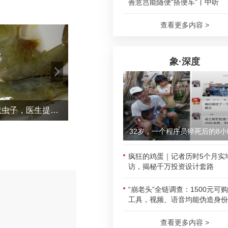
善意岂能随便“搭便车”丨中听
查看更多内容 >
象·深度
女子洗虾洗出密密麻麻线状虫子，医生提醒：确实属于寄生虫
这一
32岁，一个程序员猝死后的8小
疯狂的鸡蛋｜记者历时5个月实
访，揭秘千万投资设计套路
“崩老头”全链调查：1500元可
工具，视频、语音均能伪造身份
评论
查看更多内容 >