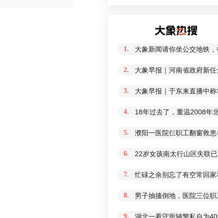
1.
大象新闻请你坐公交地铁，
2.
大象早报｜河南省政府新任免
3.
大象早报｜于东来直播中称
4.
18年过去了，重温2008
5.
濮阳一医院仨职工翻窗救患
6.
22岁女孩南太行山区失联
7.
忙碌之余别忘了有空常回家
8.
男子抽搐倒地，医院三位职
9.
湖北一看守所辅警私自为4