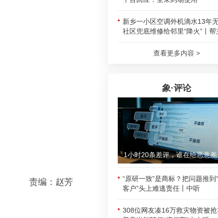
新乡一小区空调外机滴水13年
社区兜底维修给邻里“降火”丨帮
查看更多内容 >
象·评论
1小时
“原研一致”是商标？把问题推到
责编：赵芳
客户”头上难逃责任丨中听
308位网友凑16万救灾物资被