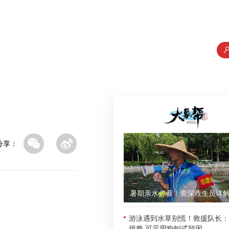
分享：
游泳遇到水草别慌！救援队长：
很脆 可采用狗刨式脱困