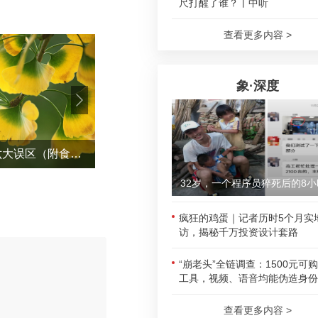
尺打醒了谁？丨中听
查看更多内容 >
象·深度
今日立秋，养生千万避开六大误区（附食补指南）
品质滨州 向新而行|全国主流媒体
32岁，一个程序员猝死后的8小
疯狂的鸡蛋｜记者历时5个月实
访，揭秘千万投资设计套路
“崩老头”全链调查：1500元可
工具，视频、语音均能伪造身份
评论
查看更多内容 >