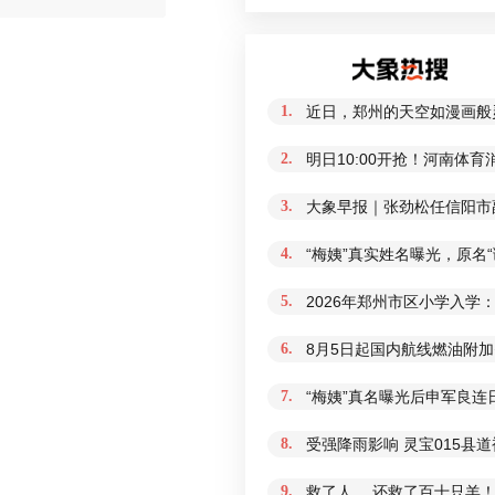
1.
近日，郑州的天空如漫画般
2.
明日10:00开抢！河南体
3.
大象早报｜张劲松任信阳市
4.
“梅姨”真实姓名曝光，原名
5.
2026年郑州市区小学入学
6.
8月5日起国内航线燃油附加
7.
“梅姨”真名曝光后申军良连
8.
受强降雨影响 灵宝015县
9.
救了人 ，还救了百十只羊！