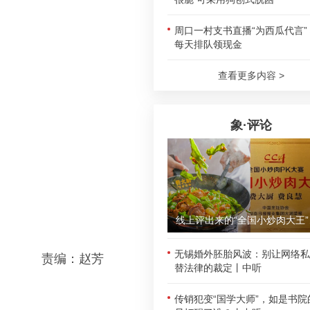
周口一村支书直播“为西瓜代言”
每天排队领现金
查看更多内容 >
象·评论
线上评
无锡婚外胚胎风波：别让网络私
责编：赵芳
替法律的裁定丨中听
传销犯变“国学大师”，如是书院