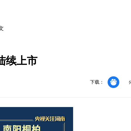
文
陆续上市
下载：