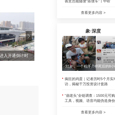
善意岂能随便“搭便车”丨中听
查看更多内容 >
象·深度
！进入开通倒计时
搬家报价57
32岁，一个程序员猝死后的8小
疯狂的鸡蛋｜记者历时5个月实
访，揭秘千万投资设计套路
“崩老头”全链调查：1500元可
工具，视频、语音均能伪造身份
评论
查看更多内容 >