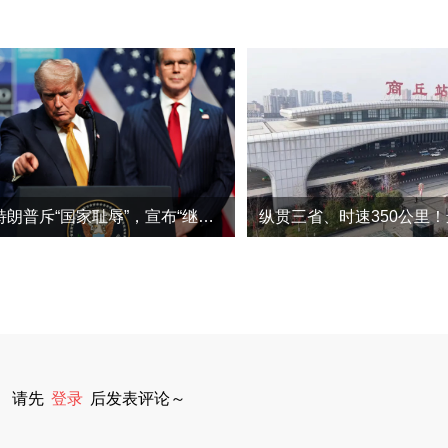
再遭驳回！特朗普斥“国家耻辱”，宣布“继续上诉”
纵贯三省、时速350公里
请先
登录
后发表评论～