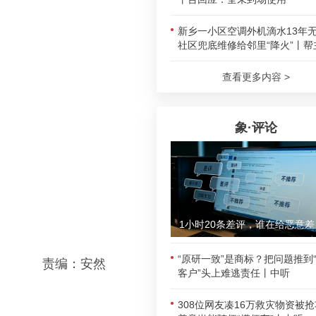
新乡一小区空调外机滴水13年
社区兜底维修给邻里“降火”丨帮
查看更多内容 >
象·评论
1小时
“原研一致”是商标？把问题推到
责编：安然
客户”头上难逃责任丨中听
308位网友凑16万救灾物资被