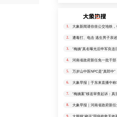
1.
大象新闻请你坐公交地铁，
2.
遭毒打、电击 逃生男子亲
3.
“梅姨”真名曝光后申军良连
4.
河南省政府新任免一批干部
5.
万岁山中医NPC是“真郎中
6.
大象早报｜于东来直播中称
7.
“梅姨案”移送审查起诉：
8.
大象早报｜河南省政府新任免
9.
大熊猫“硗远”因病抢救无效