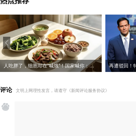
热点推荐
人吃胖了，细胞却在“喊饿”！国家喊你：多吃“高营养素密度食物”
评论
文明上网理性发言，请遵守
《新闻评论服务协议》