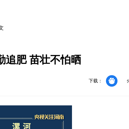
文
勤追肥 苗壮不怕晒
下载：