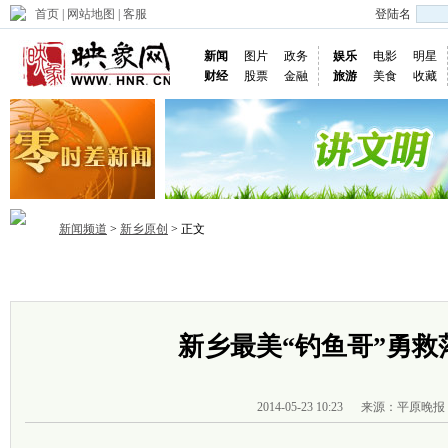
首页
|
网站地图
|
客服
登陆名
新闻
图片
政务
娱乐
电影
明星
财经
股票
金融
旅游
美食
收藏
新闻频道
>
新乡原创
> 正文
首页
政务
推荐
省内
国内
国际
图片
视频
社
新乡最美“钓鱼哥”勇救
2014-05-23 10:23
来源：平原晚报