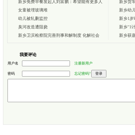
新乡免费早餐发起人刘富鹏：希望能有更多人
新乡货
支持
女童被埋玻璃堆
亡
新乡幼
幼儿被轧删监控
击者
新乡1岁
臭河改造遭阻挠
新乡“1
新乡卫滨检察院完善刑事和解制度 化解社会
新乡获嘉
矛盾
我要评论
用户名
注册新用户
密码
忘记密码?