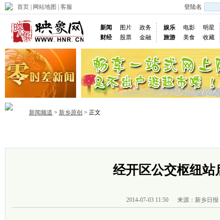
首页
|
网站地图
|
客服
登陆名
新闻
图片
政务
娱乐
电影
明星
财经
股票
金融
旅游
美食
收藏
新闻频道
>
新乡原创
> 正文
首页
政务
推荐
省内
国内
国际
图片
视频
社
经开区公交枢纽站
2014-07-03 11:50
来源：新乡日报