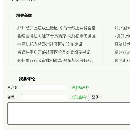
相关新闻
郑州经开区建成生活区 今后无线上网将全部
郑州国际
免费
崔绍营讲述习近平考察情形 习总很亲民反复
元
2月郑州
提创新
中原信托支持郑州经开区础设施建设
投放6块
经济技
肖猛任重庆万盛经开区管委会党组副书记
郑州行政
郑州推行行政审批制改革 郑东新区获特权
郑州市行
我要评论
用户名
注册新用户
密码
忘记密码?