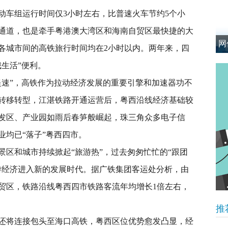
车组运行时间仅3小时左右，比普速火车节约5个小
通道，也是牵手粤港澳大湾区和海南自贸区最快捷的大
网
各城市间的高铁旅行时间均在2小时以内。两年来，四
生活”便利。
速”，高铁作为拉动经济发展的重要引擎和加速器功不
转移转型，江湛铁路开通运营后，粤西沿线经济基础较
发区、产业园如雨后春笋般崛起，珠三角众多电子信
业均已“落子”粤西四市。
和城市持续掀起“旅游热”，过去匆匆忙忙的“跟团
游经济进入新的发展时代。据广铁集团客运处分析，由
贸区，铁路沿线粤西四市铁路客流年均增长1倍左右，
推
将连接包头至海口高铁，粤西区位优势愈发凸显，经