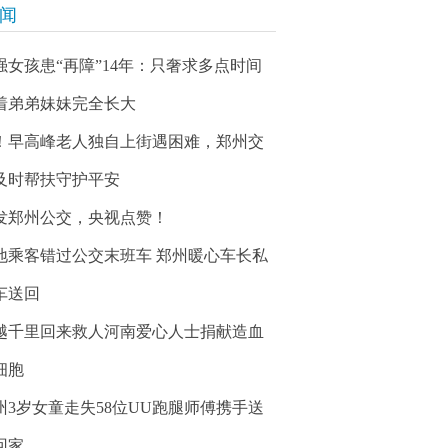
新闻
强女孩患“再障”14年：只奢求多点时间
着弟弟妹妹完全长大
！早高峰老人独自上街遇困难，郑州交
及时帮扶守护平安
发郑州公交，央视点赞！
地乘客错过公交末班车 郑州暖心车长私
车送回
越千里回来救人河南爱心人士捐献造血
细胞
州3岁女童走失58位UU跑腿师傅携手送
回家