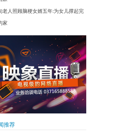
旬老人照顾脑梗女婿五年:为女儿撑起完
的家
闻推荐