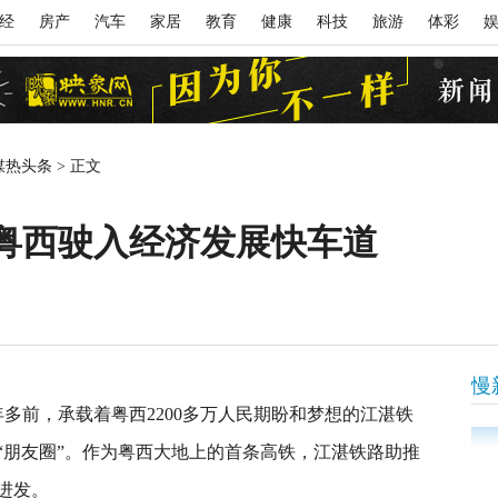
经
房产
汽车
家居
教育
健康
科技
旅游
体彩
媒热头条
>
正文
 粤西驶入经济发展快车道
慢
多前，承载着粤西2200多万人民期盼和梦想的江湛铁
“朋友圈”。作为粤西大地上的首条高铁，江湛铁路助推
进发。