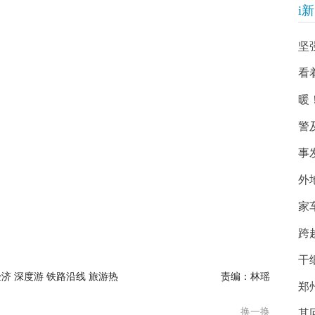
i
坚
看
暖
警
事
外
家
跨
干
济 深度游 铁路沿线 旅游热
责编：林瑶
郑
换一换
其