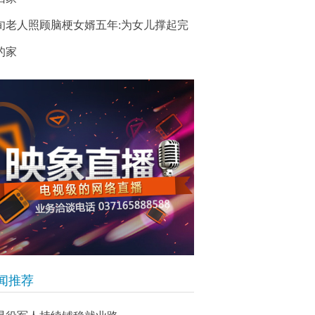
旬老人照顾脑梗女婿五年:为女儿撑起完
的家
闻推荐