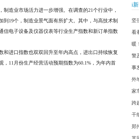
i
制造业市场活力进一步增强。在调查的21个行业中，
坚
加到19个，制造业景气面有所扩大。其中，与高技术制
通信电子设备及仪器仪表等行业生产指数和新订单指数
看
暖
和进口指数也双双回升至年内高点，进出口持续恢复
警
，11月份生产经营活动预期指数为60.1%，为年内首
事
外
家
跨
干
郑
其