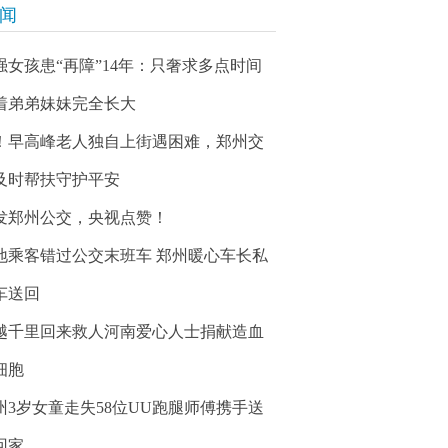
新闻
强女孩患“再障”14年：只奢求多点时间
着弟弟妹妹完全长大
！早高峰老人独自上街遇困难，郑州交
及时帮扶守护平安
发郑州公交，央视点赞！
地乘客错过公交末班车 郑州暖心车长私
车送回
越千里回来救人河南爱心人士捐献造血
细胞
州3岁女童走失58位UU跑腿师傅携手送
回家