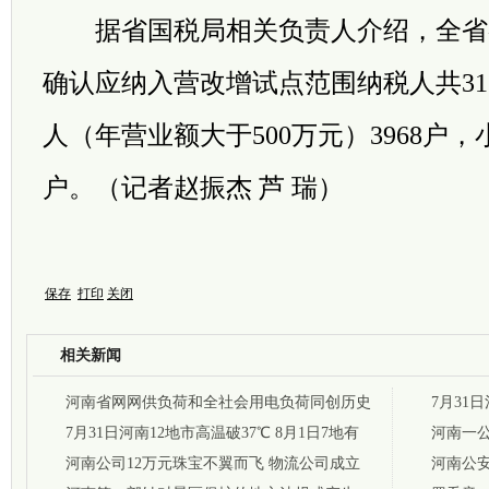
据省国税局相关负责人介绍，全省
确认应纳入营改增试点范围纳税人共31
人（年营业额大于500万元）3968户，小
户。（记者赵振杰 芦 瑞）
保存
打印
关闭
相关新闻
河南省网网供负荷和全社会用电负荷同创历史
7月31
新高
7月31日河南12地市高温破37℃ 8月1日7地有
河南一公
阵雨
河南公司12万元珠宝不翼而飞 物流公司成立
河南公