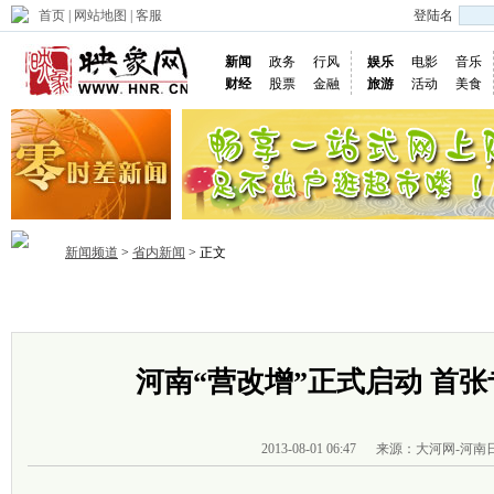
首页
|
网站地图
|
客服
登陆名
新闻
政务
行风
娱乐
电影
音乐
财经
股票
金融
旅游
活动
美食
新闻频道
>
省内新闻
> 正文
首页
政务
推荐
省内
国内
国际
图片
视频
社
河南“营改增”正式启动 首
2013-08-01 06:47
来源：大河网-河南