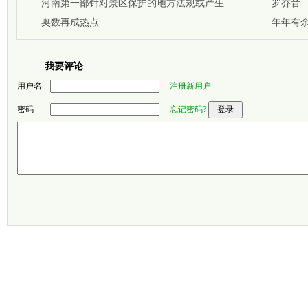
调查组追查
河南第一部针对景区保护的地方法规或产生
罗乔音
奥数再成热点
年年有余
我要评论
用户名
注册新用户
密码
忘记密码?