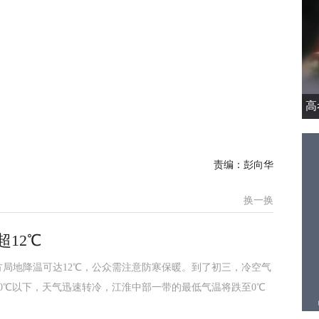
高
责编：彭向华
换一换
12℃
局地降温可达12℃，公众需注意防寒保暖。到了初三，冷空气
0℃以下，天气迅速转冷，江淮中部一带的最低气温将跌至0℃