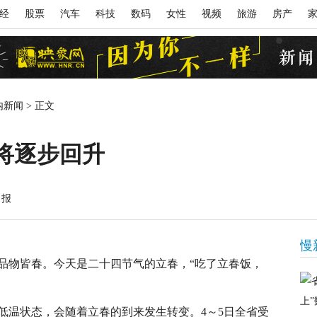
经
股票
汽车
科技
数码
女性
视频
旅游
房产
内新闻
>
正文
将逐步回升
日报
慢
物皆春。今天是二十四节气的立春，“吃了立春饭，
温状态，会随着立春的到来发生转变。4～5日全省受