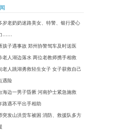
新闻
0多岁老奶奶迷路美女、特警、银行爱心
力……
厥孩子遇事故 郑州协警驾车及时送医
步老人湖边落水 两位老教师携手相救
旬老人跳湖勇救轻生女子 女子获救自己
点遇险
台海边一男子昏厥 河南护士紧急施救
年路遇不平出手相助
师突发山洪货车被困 消防、救援队多方
援