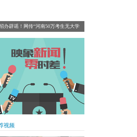
招办辟谣！网传“河南50万考生无大学
上”数据错误百出 为不实消息
荐视频