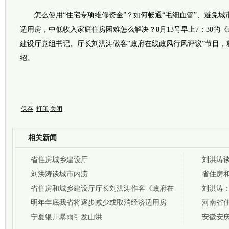
怎么使用“住宅专项维修资金”？如何畅通“毛细血管”、避免城市
适用房，中低收入家庭住房困难怎么解决？8月13号早上7：30的
建设厅党组书记、厅长刘洪涛做客“政府在线政风行风评议”节目
绍。
保存
打印
关闭
相关新闻
省住房城乡建设厅
刘洪涛
刘洪涛谈城市内涝
省住房
省住房和城乡建设厅厅长刘洪涛作客《政府在
系统政
刘洪涛
线》介绍我省相关政策
明年年底我省将逐步减少或取消经济适用房
河南省
宁夏银川暴雨引发山洪
隐患
安徽安庆