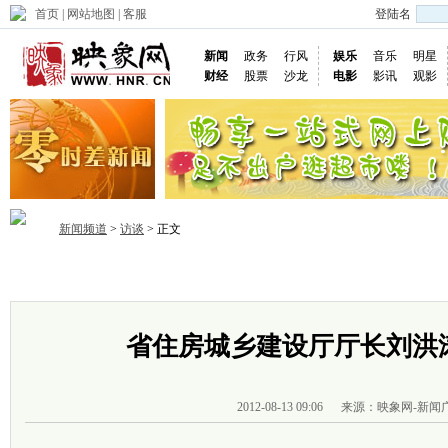
首页
|
网站地图
|
客服
登陆名
新闻
政务
行风
娱乐
音乐
明星
财经
股票
沙龙
电影
影讯
观影
新闻频道
>
访谈
> 正文
首页
政务
推荐
省内
国内
国际
图片
视频
社
省住房城乡建设厅厅长刘洪
2012-08-13 09:06
来源：映象网-新闻