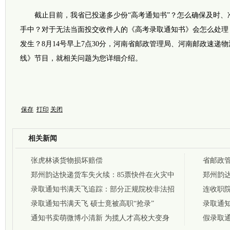
截止目前，我省已投递多少份“高考通知书”？怎么确保及时、
手中？对于无法当面投交收件人的《高考录取通知书》会怎么处理
发生？8月14号早上7点30分，河南省邮政管理局、河南邮政速递
线》节目，就相关问题为您详细介绍。
保存
打印
关闭
相关新闻
张虎林谈货物损坏赔偿
省邮政
郑州韵达快递货车失火续：85票快件在火灾中
郑州韵达
受损
录取通知书满天飞追踪：部分正规院校非法招
受损
连收职
生
录取通知书满天飞 硕士竟被高职“抢录”
发
录取通
通知书卖萌微博小清新 为揽人才高校大变身
假录取