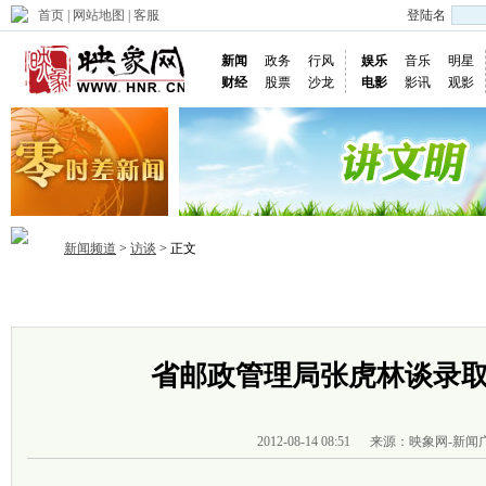
首页
|
网站地图
|
客服
登陆名
新闻
政务
行风
娱乐
音乐
明星
财经
股票
沙龙
电影
影讯
观影
新闻频道
>
访谈
> 正文
首页
政务
推荐
省内
国内
国际
图片
视频
社
省邮政管理局张虎林谈录
2012-08-14 08:51
来源：映象网-新闻