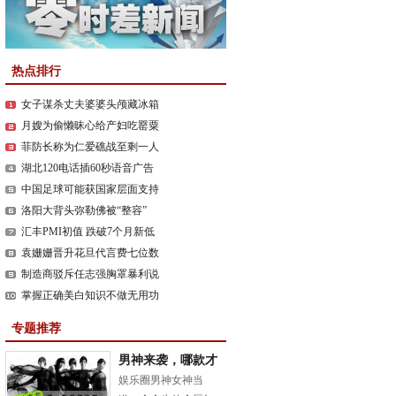
热点排行
女子谋杀丈夫婆婆头颅藏冰箱
月嫂为偷懒昧心给产妇吃罂粟
菲防长称为仁爱礁战至剩一人
湖北120电话插60秒语音广告
中国足球可能获国家层面支持
洛阳大背头弥勒佛被“整容”
汇丰PMI初值 跌破7个月新低
袁姗姗晋升花旦代言费七位数
制造商驳斥任志强胸罩暴利说
掌握正确美白知识不做无用功
专题推荐
男神来袭，哪款才
是你的菜？
娱乐圈男神女神当