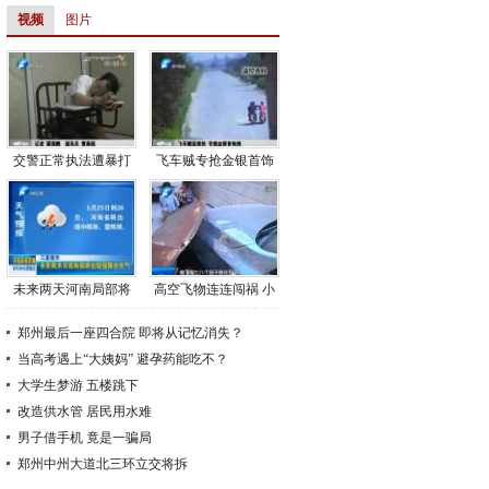
视频
图片
交警正常执法遭暴打
飞车贼专抢金银首饰
未来两天河南局部将
高空飞物连连闯祸 小
出现强降水天气
区居民深受其害
郑州最后一座四合院 即将从记忆消失？
当高考遇上“大姨妈” 避孕药能吃不？
大学生梦游 五楼跳下
改造供水管 居民用水难
男子借手机 竟是一骗局
郑州中州大道北三环立交将拆