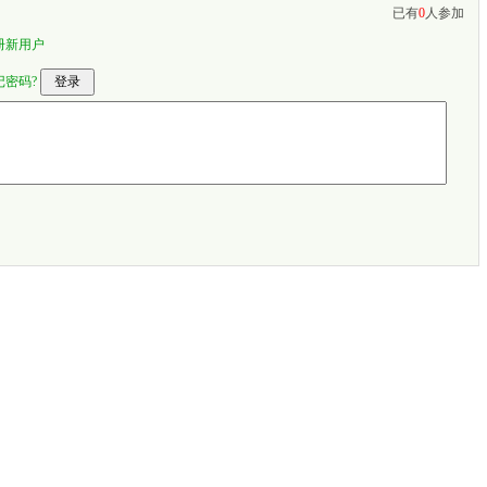
已有
0
人参加
册新用户
记密码?