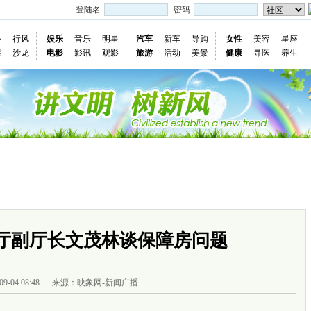
登陆名
密码
务
行风
娱乐
音乐
明星
汽车
新车
导购
女性
美容
星座
票
沙龙
电影
影讯
观影
旅游
活动
美景
健康
寻医
养生
国际
图片
视频
社会
深度
访谈
评论
专题
民意直
厅副厅长文茂林谈保障房问题
09-04 08:48
来源：映象网-新闻广播