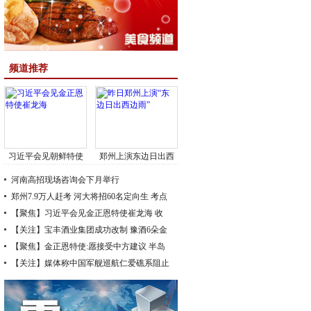
频道推荐
习近平会见朝鲜特使
郑州上演东边日出西
崔龙海
边雨
河南高招现场咨询会下月举行
郑州7.9万人赶考
河大将招60名定向生
考点
附近不能施工
【聚焦】习近平会见金正恩特使崔龙海 收
到金正恩亲笔信
【关注】宝丰酒业集团成功改制
豫酒6朵金
花只剩张弓未改
【聚焦】金正恩特使:愿接受中方建议
半岛
局势或迎来转机
【关注】媒体称中国军舰巡航仁爱礁系阻止
菲律宾建设堡垒