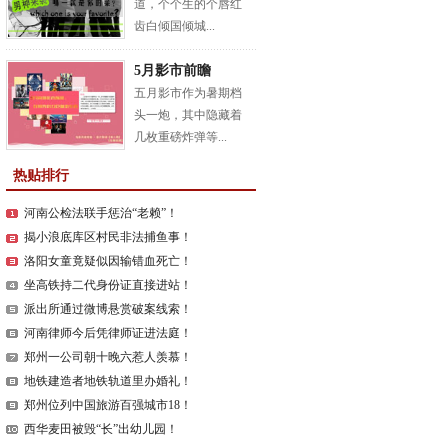
道，个个生的个唇红
齿白倾国倾城...
5月影市前瞻
五月影市作为暑期档
头一炮，其中隐藏着
几枚重磅炸弹等...
热贴排行
河南公检法联手惩治“老赖”！
揭小浪底库区村民非法捕鱼事！
洛阳女童竟疑似因输错血死亡！
坐高铁持二代身份证直接进站！
派出所通过微博悬赏破案线索！
河南律师今后凭律师证进法庭！
郑州一公司朝十晚六惹人羡慕！
地铁建造者地铁轨道里办婚礼！
郑州位列中国旅游百强城市18！
西华麦田被毁“长”出幼儿园！