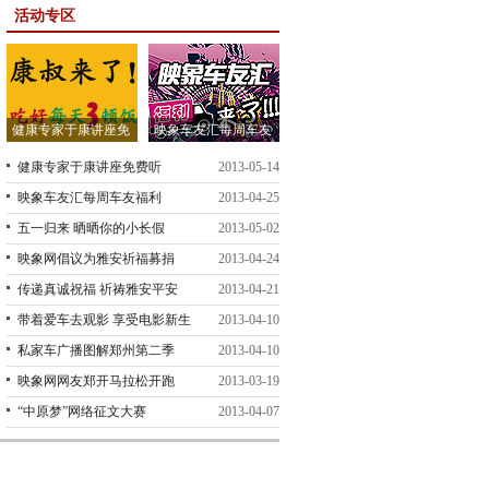
活动专区
健康专家于康讲座免
映象车友汇每周车友
费听
福利
健康专家于康讲座免费听
2013-05-14
映象车友汇每周车友福利
2013-04-25
五一归来 晒晒你的小长假
2013-05-02
映象网倡议为雅安祈福募捐
2013-04-24
传递真诚祝福 祈祷雅安平安
2013-04-21
带着爱车去观影 享受电影新生
2013-04-10
活
私家车广播图解郑州第二季
2013-04-10
映象网网友郑开马拉松开跑
2013-03-19
“中原梦”网络征文大赛
2013-04-07