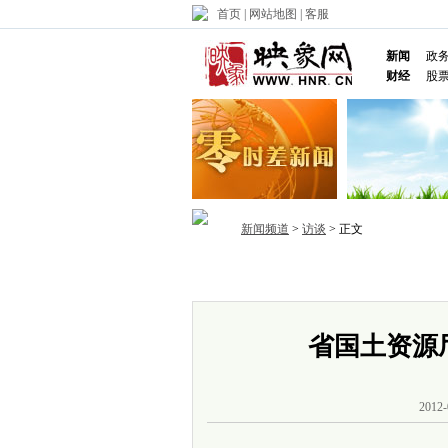
首页
|
网站地图
|
客服
新闻
政
财经
股
新闻频道
>
访谈
> 正文
首页
政务
推荐
省内
国内
省国土资源
2012-